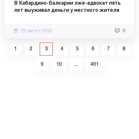
В Кабардино-Балкарии лже-адвокат пять
лет выуживал деньги у местного жителя
29 август 2022
0
1
2
3
4
5
6
7
8
9
10
...
491