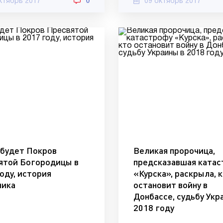
ктябрь 2017
0
09 октябрь 2017
 будет Покров
Великая пророчица,
ятой Богородицы в
предсказавшая катас
оду, история
«Курска», раскрыла, 
ника
остановит войну в
Донбассе, судьбу Укр
2018 году