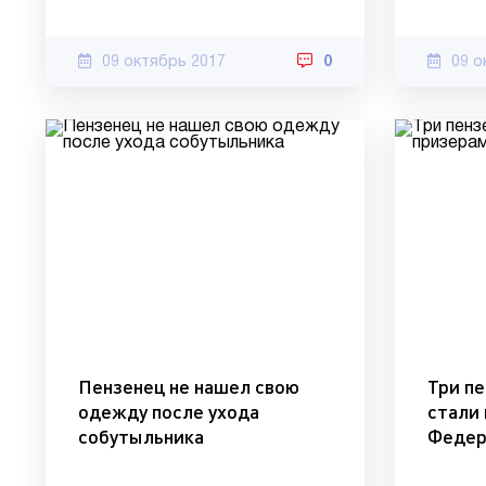
09 октябрь 2017
0
09 о
Пензенец не нашел свою
Три п
одежду после ухода
стали
собутыльника
Федер