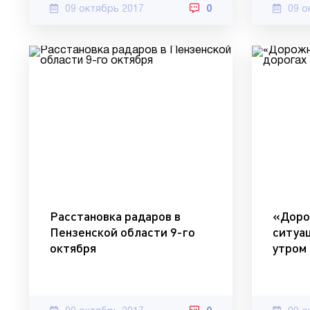
09 октябрь 2017
0
09 о
Расстановка радаров в
«Доро
Пензенской области 9-го
ситуа
октября
утром 