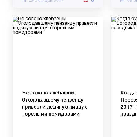
09 октябрь 2017
0
09 о
Не солоно хлебавши.
Когда
Оголодавшему пензенцу
Пресв
привезли ледяную пиццу с
2017 г
горелыми помидорами
празд