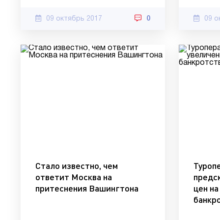
09 октябрь 2017
0
09 о
Стало известно, чем
Туроп
ответит Москва на
предс
притеснения Вашингтона
цен на
банкр