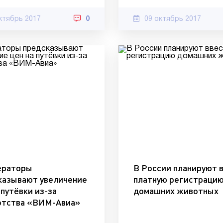
ктябрь 2017
0
09 октябрь 2017
ераторы
В России планируют 
казывают увеличение
платную регистраци
 путёвки из-за
домашних животных
отства «ВИМ-Авиа»