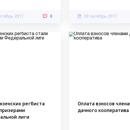
ктябрь 2017
0
09 октябрь 2017
ензенских регбиста
Оплата взносов член
 призерами
дачного кооператива
альной лиги