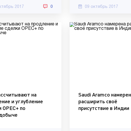
ктябрь 2017
0
09 октябрь 2017
ассчитывают на
Saudi Aramco намере
ение и углубление
расширить своё
и OPEC+ по
присутствие в Индии
добыче