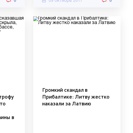
0
09 октябрь 2017
0
Громкий скандал в
трофу
Прибалтике: Литву жестко
кто
наказали за Латвию
аины в