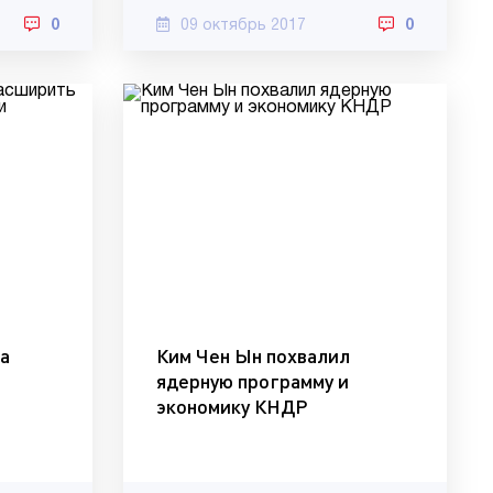
0
09 октябрь 2017
0
на
Ким Чен Ын похвалил
ядерную программу и
экономику КНДР