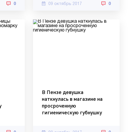
0
09 октябрь 2017
0
В Пензе девушка
наткнулась в магазине на
у
просроченную
гигиеническую губнушку