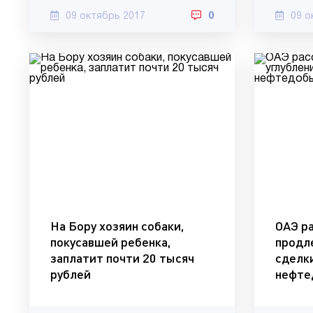
09 октябрь 2017
0
09 о
На Бору хозяин собаки,
ОАЭ р
покусавшей ребенка,
продл
заплатит почти 20 тысяч
сделк
рублей
нефте