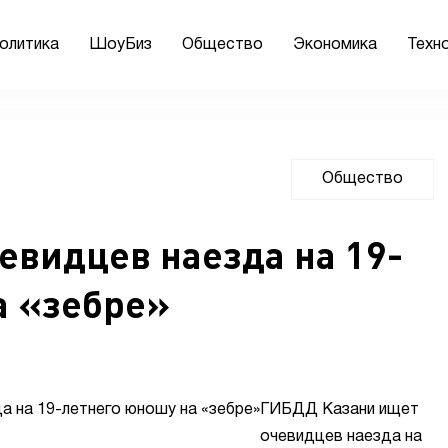
олитика
ШоуБиз
Общество
Экономика
Техн
Общество
евидцев наезда на 19-
а «зебре»
ГИБДД Казани ищет
очевидцев наезда на