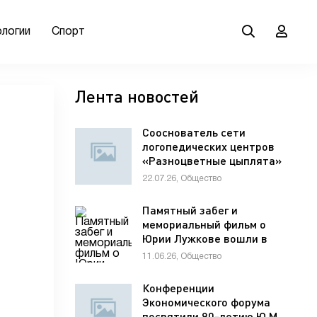
ологии
Спорт
Лента новостей
Сооснователь сети
логопедических центров
«Разноцветные цыплята»
Елена Мельникова
22.07.26, Общество
рассказала гостям VK Fest
о важности семейной
Памятный забег и
коммуникации для
мемориальный фильм о
развития речи ребенка
Юрии Лужкове вошли в
программу фестиваля
11.06.26, Общество
«ХИМФЕСТ»
Конференции
Экономического форума
посвятили 90-летию Ю.М.