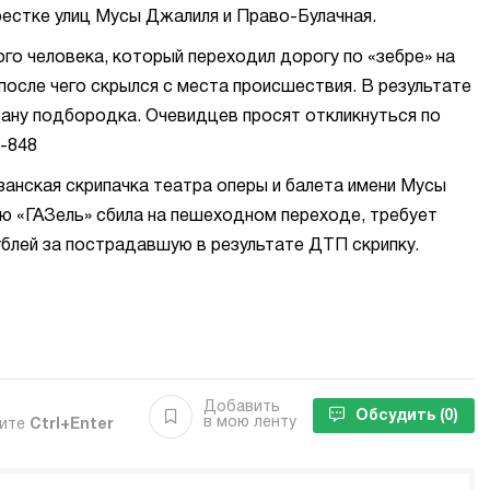
крестке улиц Мусы Джалиля и Право-Булачная.
го человека, который переходил дорогу по «зебре» на
осле чего скрылся с места происшествия. В результате
ану подбородка. Очевидцев просят откликнуться по
3-848
азанская скрипачка театра оперы и балета имени Мусы
ю «ГАЗель» сбила на пешеходном переходе, требует
ублей за пострадавшую в результате ДТП скрипку.
Добавить
Обсудить
(0)
в мою ленту
мите
Ctrl+Enter