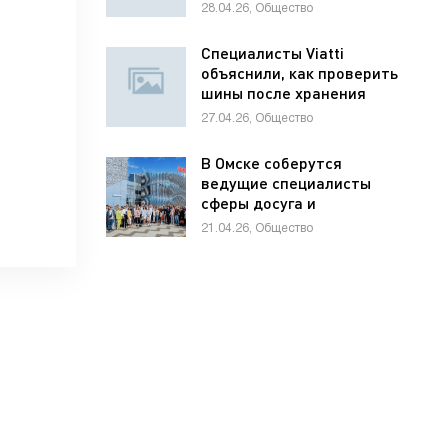
школьников по
28.04.26, Общество
предпринимательству
Специалисты Viatti
объяснили, как проверить
шины после хранения
27.04.26, Общество
В Омске соберутся
ведущие специалисты
сферы досуга и
развлечений России и
21.04.26, Общество
стран СНГ