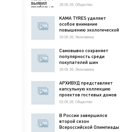
раненым детям
28.05.26, Общество
KAMA TYRES уделяет
особое внимание
повышению экологической
ответственности
26.05.26, Экономика
предприятий
Самовывоз сохраняет
популярность среди
покупателей шин
26.05.26, Экономика
АРХИВУД представляет
капсульную коллекцию
проектов гостевых домов
для отелей
02.05.26, Общество
В России завершился
второй сезон
Всероссийской Олимпиады