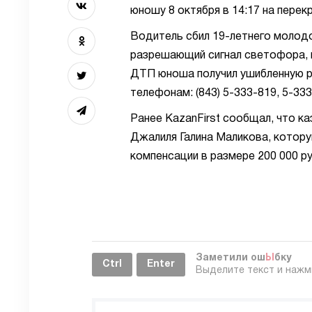
юношу 8 октября в 14:17 на пере
Водитель сбил 19-летнего молодо
разрешающий сигнал светофора, п
ДТП юноша получил ушибленную р
телефонам: (843) 5-333-819, 5-33
Ранее KazanFirst сообщал, что к
Джалиля Галина Маликова, котору
компенсации в размере 200 000 р
Заметили ош
Ы
бку
Ctrl
Enter
Выделите текст и наж