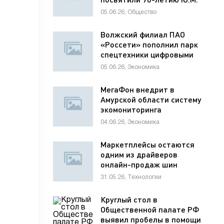
Лужкова
05.06.26, Общество
Волжский филиал ПАО
«Россети» пополнил парк
спецтехники цифровыми
диагностическими
05.06.26, Экономика
комплексами
МегаФон внедрит в
Амурской области систему
экомониторинга
04.06.26, Экономика
Маркетплейсы остаются
одним из драйверов
онлайн-продаж шин
31.05.26, Технологии
Круглый стол в
Общественной палате РФ
выявил пробелы в помощи