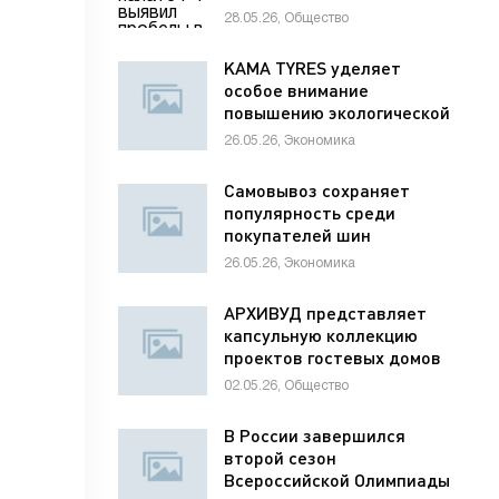
раненым детям
28.05.26, Общество
KAMA TYRES уделяет
особое внимание
повышению экологической
ответственности
26.05.26, Экономика
предприятий
Самовывоз сохраняет
популярность среди
покупателей шин
26.05.26, Экономика
АРХИВУД представляет
капсульную коллекцию
проектов гостевых домов
для отелей
02.05.26, Общество
В России завершился
второй сезон
Всероссийской Олимпиады