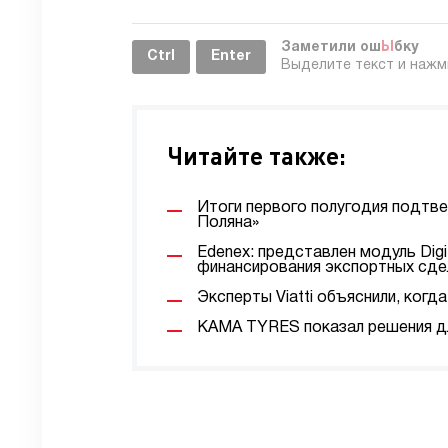
Заметили ош
Ы
бку
Ctrl
Enter
Выделите текст и наж
Читайте также:
Итоги первого полугодия подтв
Поляна»
Edenex: представлен модуль Digi
финансирования экспортных сде
Эксперты Viatti объяснили, ког
KAMA TYRES показал решения дл