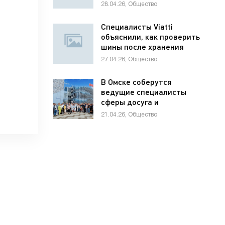
школьников по
28.04.26, Общество
предпринимательству
Специалисты Viatti
объяснили, как проверить
шины после хранения
27.04.26, Общество
В Омске соберутся
ведущие специалисты
сферы досуга и
развлечений России и
21.04.26, Общество
стран СНГ