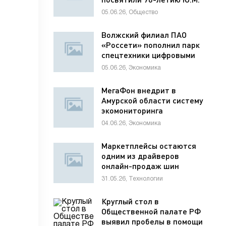
Лужкова
05.06.26, Общество
Волжский филиал ПАО
«Россети» пополнил парк
спецтехники цифровыми
диагностическими
05.06.26, Экономика
комплексами
МегаФон внедрит в
Амурской области систему
экомониторинга
04.06.26, Экономика
Маркетплейсы остаются
одним из драйверов
онлайн-продаж шин
31.05.26, Технологии
Круглый стол в
Общественной палате РФ
выявил пробелы в помощи