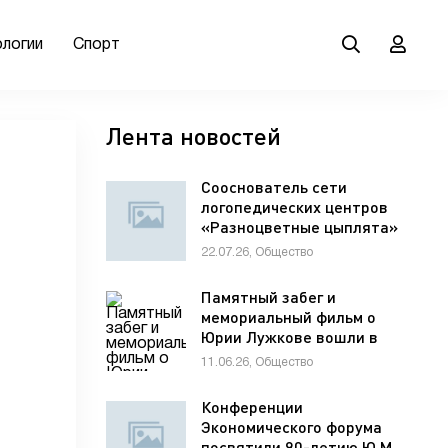
ологии
Спорт
Лента новостей
Сооснователь сети
логопедических центров
«Разноцветные цыплята»
Елена Мельникова
22.07.26, Общество
рассказала гостям VK Fest
о важности семейной
Памятный забег и
коммуникации для
мемориальный фильм о
развития речи ребенка
Юрии Лужкове вошли в
программу фестиваля
11.06.26, Общество
«ХИМФЕСТ»
Конференции
Экономического форума
посвятили 90-летию Ю.М.