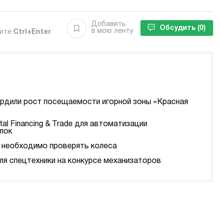
Добавить
Обсудить
(0)
в мою ленту
мите
Ctrl+Enter
ердили рост посещаемости игорной зоны «Красная
tal Financing & Trade для автоматизации
лок
да необходимо проверять колеса
я спецтехники на конкурсе механизаторов