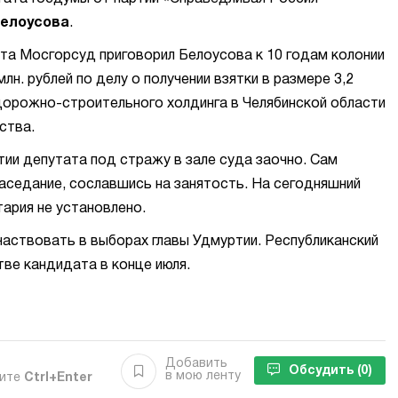
елоусова
.
та Мосгорсуд приговорил Белоусова к 10 годам колонии
лн. рублей по делу о получении взятки в размере 3,2
дорожно-строительного холдинга в Челябинской области
ства.
тии депутата под стражу в зале суда заочно. Сам
заседание, сославшись на занятость. На сегодняшний
ария не установлено.
аствовать в выборах главы Удмуртии. Республиканский
тве кандидата в конце июля.
Добавить
Обсудить
(0)
в мою ленту
мите
Ctrl+Enter