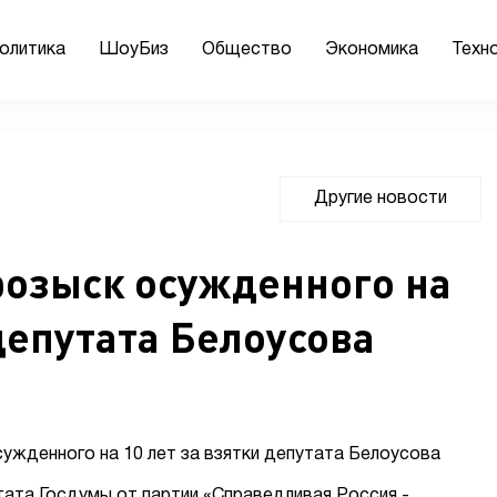
олитика
ШоуБиз
Общество
Экономика
Техн
Другие новости
розыск осужденного на
 депутата Белоусова
ата Госдумы от партии «Справедливая Россия -