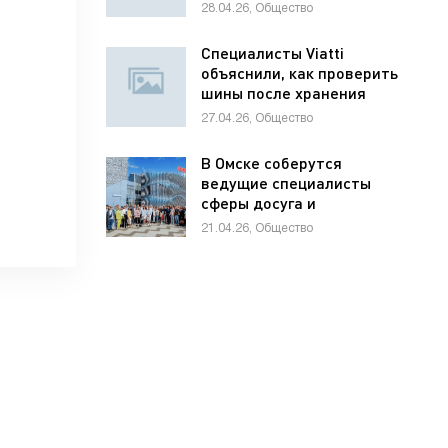
школьников по
28.04.26, Общество
предпринимательству
Специалисты Viatti
объяснили, как проверить
шины после хранения
27.04.26, Общество
В Омске соберутся
ведущие специалисты
сферы досуга и
развлечений России и
21.04.26, Общество
стран СНГ