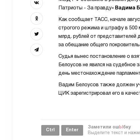
Патриоты - За правду»
Вадима Б
Как сообщает ТАСС, начале авгус
строгого режима и штрафу в 500 м
млрд. рублей от представителей 
за обещание общего покровитель
Судья вынес постановление о взя
Белоусов не явился на судебное 
день местонахождение парламент
Вадим Белоусов также должен уч
ЦИК зарегистрировал его в качес
Заметили ош
Ы
бку
Ctrl
Enter
Выделите текст и наж