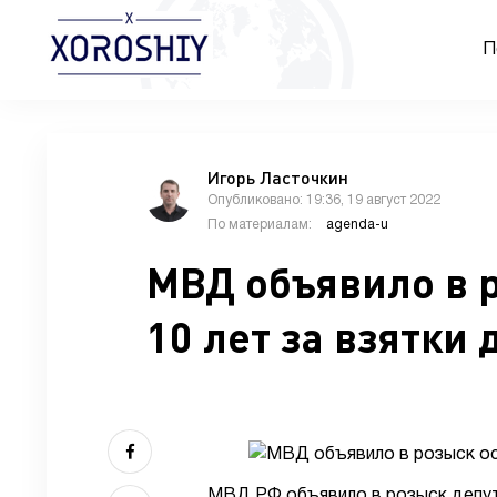
П
Игорь Ласточкин
Опубликовано: 19:36, 19 август 2022
По материалам:
agenda-u
МВД объявило в 
10 лет за взятки
МВД РФ объявило в розыск депут