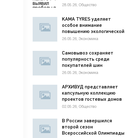
раненым детям
28.05.26, Общество
KAMA TYRES уделяет
особое внимание
повышению экологической
ответственности
26.05.26, Экономика
предприятий
Самовывоз сохраняет
популярность среди
покупателей шин
26.05.26, Экономика
АРХИВУД представляет
капсульную коллекцию
проектов гостевых домов
для отелей
02.05.26, Общество
В России завершился
второй сезон
Всероссийской Олимпиады