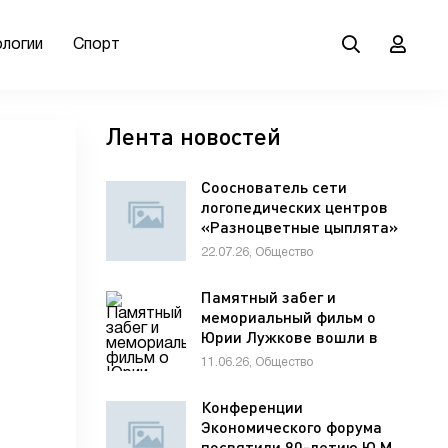
ологии
Спорт
Лента новостей
Сооснователь сети
логопедических центров
«Разноцветные цыплята»
Елена Мельникова
22.07.26, Общество
рассказала гостям VK Fest
о важности семейной
Памятный забег и
коммуникации для
мемориальный фильм о
развития речи ребенка
Юрии Лужкове вошли в
программу фестиваля
11.06.26, Общество
«ХИМФЕСТ»
Конференции
Экономического форума
посвятили 90-летию Ю.М.