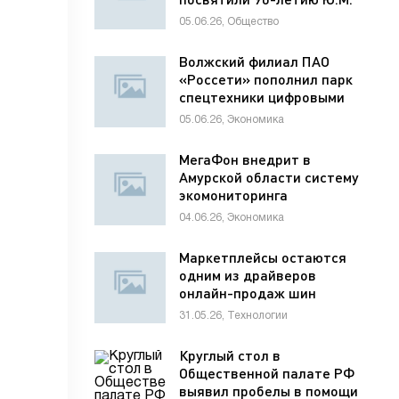
Лужкова
05.06.26, Общество
Волжский филиал ПАО
«Россети» пополнил парк
спецтехники цифровыми
диагностическими
05.06.26, Экономика
комплексами
МегаФон внедрит в
Амурской области систему
экомониторинга
04.06.26, Экономика
Маркетплейсы остаются
одним из драйверов
онлайн-продаж шин
31.05.26, Технологии
Круглый стол в
Общественной палате РФ
выявил пробелы в помощи