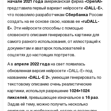
начале 2021 года
американская фирма
«OpenAI»
представила первый вариант нейросети
«DALL-E»
,
что позволило разработчикам
Сбербанка
России
создать на ее основе свою, назвав ее
«ruDALL-
E»
. Эти нейросети способны с помощью
словесного описания генерировать картинки для
самого разного использования, от иллюстраций к
документам и аватарок пользователей в
соцсетях до настоящих портретов.
А в
апреле 2022 года
на свет появилась
обновленная версия нейросети «DALL-E» под
названием
«DALL-E 2»
, умеющая генерировать по
текстовому описанию очень реалистические
картинки, используя разрешение
1024×1024
пикселей
, превышающее изначальное в
16 раз
.
Задав ей тему, можно получить несколько