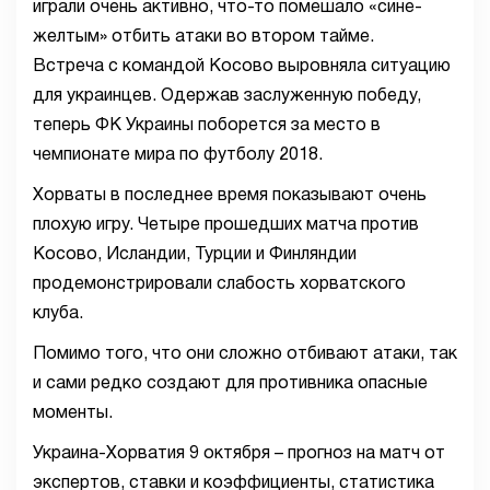
играли очень активно, что-то помешало «сине-
желтым» отбить атаки во втором тайме.
Встреча с командой Косово выровняла ситуацию
для украинцев. Одержав заслуженную победу,
теперь ФК Украины поборется за место в
чемпионате мира по футболу 2018.
Хорваты в последнее время показывают очень
плохую игру. Четыре прошедших матча против
Косово, Исландии, Турции и Финляндии
продемонстрировали слабость хорватского
клуба.
Помимо того, что они сложно отбивают атаки, так
и сами редко создают для противника опасные
моменты.
Украина-Хорватия 9 октября – прогноз на матч от
экспертов, ставки и коэффициенты, статистика