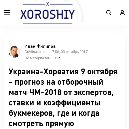
Иван Филипов
Опубликовано: 17:58, 09 октябрь 2017
По материалам:
u-f
Украина-Хорватия 9 октября
– прогноз на отборочный
матч ЧМ-2018 от экспертов,
ставки и коэффициенты
букмекеров, где и когда
смотреть прямую