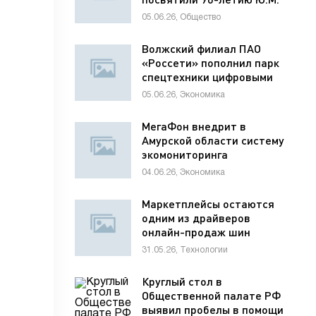
Лужкова
05.06.26, Общество
Волжский филиал ПАО
«Россети» пополнил парк
спецтехники цифровыми
диагностическими
05.06.26, Экономика
комплексами
МегаФон внедрит в
Амурской области систему
экомониторинга
04.06.26, Экономика
Маркетплейсы остаются
одним из драйверов
онлайн-продаж шин
31.05.26, Технологии
Круглый стол в
Общественной палате РФ
выявил пробелы в помощи