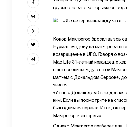
Теперь, когда его возвращение п
грубые слова, с которыми он обр
Конор Макгрегор бросил вызов св
Нурмагомедову на матч-реванш е
возвращение в UFC. Говоря о во
Mac Life 31-летний ирландец с ха
с нетерпением жду этого».Макгр
матчем с Дональдом Серроне, до
января.
«У нас с Дональдом была давняя и
ним. Если вы посмотрите на списо
был одним из первых. Итак, он пер
Макгрегор в интервью.
Однако Макгрегор приберег для Н