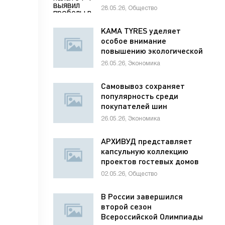
раненым детям
28.05.26, Общество
KAMA TYRES уделяет
особое внимание
повышению экологической
ответственности
26.05.26, Экономика
предприятий
Самовывоз сохраняет
популярность среди
покупателей шин
26.05.26, Экономика
АРХИВУД представляет
капсульную коллекцию
проектов гостевых домов
для отелей
02.05.26, Общество
В России завершился
второй сезон
Всероссийской Олимпиады