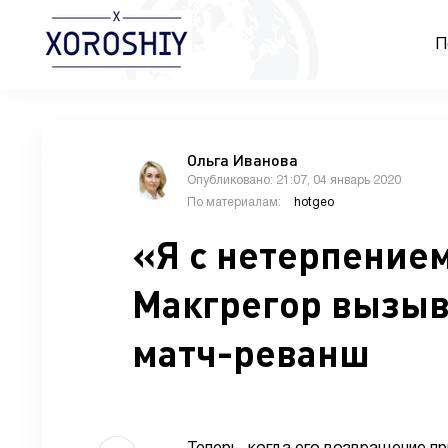
П
Ольга Иванова
Опубликовано: 21:07, 04 январь 2020
По материалам:
hotgeo
«Я с нетерпением
Макгрегор вызыв
матч-реванш