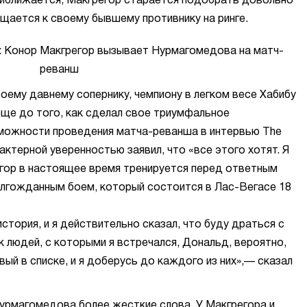
риближается, Макгрегор старается подобрать довольно
ащается к своему бывшему противнику на ринге.
оему давнему сопернику, чемпиону в легком весе Хабибу
ще до того, как сделал свое триумфальное
зможности проведения матча-реванша в интервью The
рактерной уверенностью заявил, что «все этого хотят. Я
егор в настоящее время тренируется перед ответным
лгожданным боем, который состоится в Лас-Вегасе 18
стория, и я действительно сказал, что буду драться с
к людей, с которыми я встречался, Дональд, вероятно,
вый в списке, и я доберусь до каждого из них»,— сказал
урмагомедова более жесткие слова. У Макгрегора и