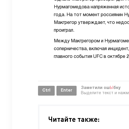
Нурмагомедова напряженная исто
года. На тот момент россиянин 
Макгрегор утверждает, что недос
проиграл.
Между Макгрегором и Нурмагомед
соперничества, включая инцидент
главного события UFC в октябре 2
Заметили ош
Ы
бку
Ctrl
Enter
Выделите текст и наж
Читайте также: