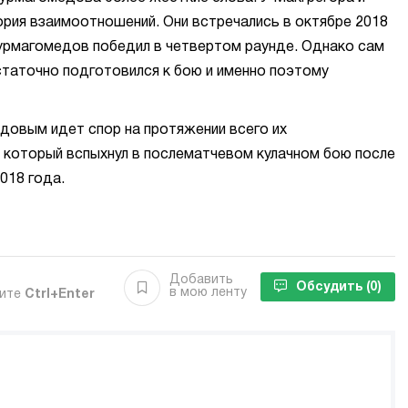
рия взаимоотношений. Они встречались в октябре 2018
Нурмагомедов победил в четвертом раунде. Однако сам
таточно подготовился к бою и именно поэтому
овым идет спор на протяжении всего их
, который вспыхнул в послематчевом кулачном бою после
018 года.
Добавить
Обсудить
(0)
в мою ленту
мите
Ctrl+Enter