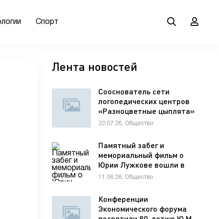
ологии
Спорт
Лента новостей
Сооснователь сети
логопедических центров
«Разноцветные цыплята»
Елена Мельникова
22.07.26, Общество
рассказала гостям VK Fest
о важности семейной
Памятный забег и
коммуникации для
мемориальный фильм о
развития речи ребенка
Юрии Лужкове вошли в
программу фестиваля
11.06.26, Общество
«ХИМФЕСТ»
Конференции
Экономического форума
посвятили 90-летию Ю.М.