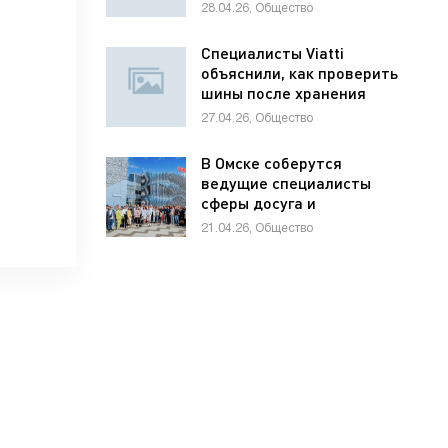
школьников по
28.04.26, Общество
предпринимательству
Специалисты Viatti
объяснили, как проверить
шины после хранения
27.04.26, Общество
В Омске соберутся
ведущие специалисты
сферы досуга и
развлечений России и
21.04.26, Общество
стран СНГ