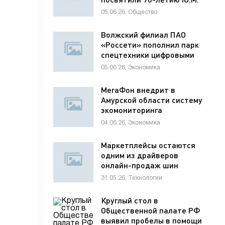
Лужкова
05.06.26, Общество
Волжский филиал ПАО
«Россети» пополнил парк
спецтехники цифровыми
диагностическими
05.06.26, Экономика
комплексами
МегаФон внедрит в
Амурской области систему
экомониторинга
04.06.26, Экономика
Маркетплейсы остаются
одним из драйверов
онлайн-продаж шин
31.05.26, Технологии
Круглый стол в
Общественной палате РФ
выявил пробелы в помощи