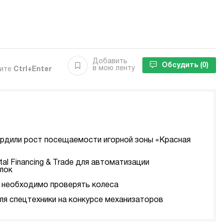
Добавить
Обсудить
(0)
в мою ленту
мите
Ctrl+Enter
ердили рост посещаемости игорной зоны «Красная
tal Financing & Trade для автоматизации
лок
да необходимо проверять колеса
я спецтехники на конкурсе механизаторов