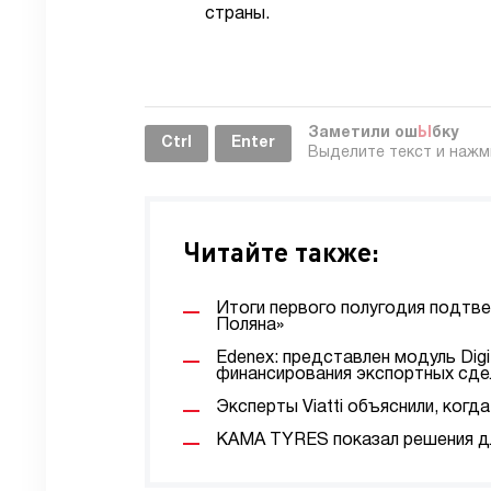
страны.
Заметили ош
Ы
бку
Ctrl
Enter
Выделите текст и наж
Читайте также:
Итоги первого полугодия подтв
Поляна»
Edenex: представлен модуль Digi
финансирования экспортных сде
Эксперты Viatti объяснили, ког
KAMA TYRES показал решения дл