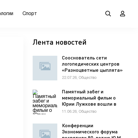
ологии
Спорт
Лента новостей
Сооснователь сети
логопедических центров
«Разноцветные цыплята»
Елена Мельникова
22.07.26, Общество
рассказала гостям VK Fest
о важности семейной
Памятный забег и
коммуникации для
мемориальный фильм о
развития речи ребенка
Юрии Лужкове вошли в
программу фестиваля
11.06.26, Общество
«ХИМФЕСТ»
Конференции
Экономического форума
посвятили 90-летию Ю.М.