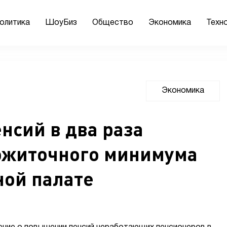
олитика
ШоуБиз
Общество
Экономика
Техн
Экономика
нсий в два раза
ожиточного минимума
ной палате