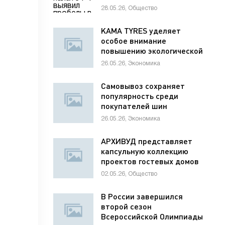
раненым детям
28.05.26, Общество
KAMA TYRES уделяет
особое внимание
повышению экологической
ответственности
26.05.26, Экономика
предприятий
Самовывоз сохраняет
популярность среди
покупателей шин
26.05.26, Экономика
АРХИВУД представляет
капсульную коллекцию
проектов гостевых домов
для отелей
02.05.26, Общество
В России завершился
второй сезон
Всероссийской Олимпиады