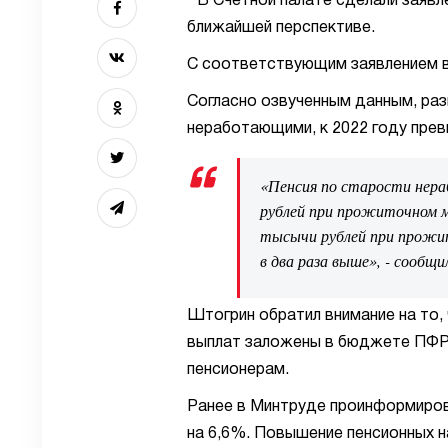
В Счетной палате сделали заявл
ближайшей перспективе.
С соответствующим заявлением в
Согласно озвученным данным, раз
неработающими, к 2022 году прев
«Пенсия по старости нера
рублей при прожиточном ми
тысычи рублей при прожит
в два раза выше», - сооб
Штогрин обратил внимание на то,
выплат заложены в бюджете ПФР,
пенсионерам.
Ранее в Минтруде проинформирова
на 6,6%. Повышение пенсионных н