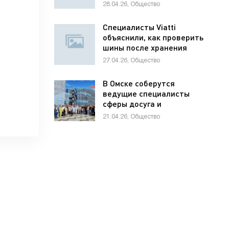
школьников по
28.04.26, Общество
предпринимательству
Специалисты Viatti
объяснили, как проверить
шины после хранения
27.04.26, Общество
В Омске соберутся
ведущие специалисты
сферы досуга и
развлечений России и
21.04.26, Общество
стран СНГ