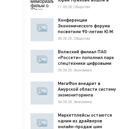
программу фестиваля
11.06.26, Общество
«ХИМФЕСТ»
Конференции
Экономического форума
посвятили 90-летию Ю.М.
Лужкова
05.06.26, Общество
Волжский филиал ПАО
«Россети» пополнил парк
спецтехники цифровыми
диагностическими
05.06.26, Экономика
комплексами
МегаФон внедрит в
Амурской области систему
экомониторинга
04.06.26, Экономика
Маркетплейсы остаются
одним из драйверов
онлайн-продаж шин