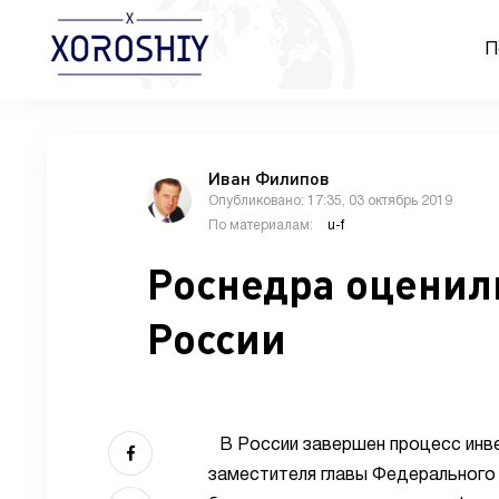
П
Иван Филипов
Опубликовано: 17:35, 03 октябрь 2019
По материалам:
u-f
Роснедра оценил
России
В России завершен процесс инв
заместителя главы Федерального