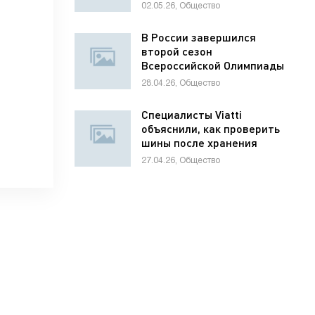
для отелей
02.05.26, Общество
В России завершился
второй сезон
Всероссийской Олимпиады
школьников по
28.04.26, Общество
предпринимательству
Специалисты Viatti
объяснили, как проверить
шины после хранения
27.04.26, Общество