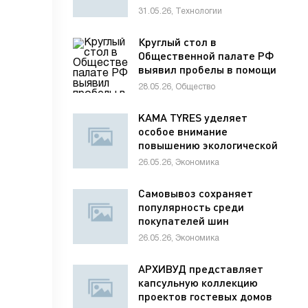
31.05.26, Технологии
Круглый стол в
Общественной палате РФ
выявил пробелы в помощи
раненым детям
28.05.26, Общество
KAMA TYRES уделяет
особое внимание
повышению экологической
ответственности
26.05.26, Экономика
предприятий
Самовывоз сохраняет
популярность среди
покупателей шин
26.05.26, Экономика
АРХИВУД представляет
капсульную коллекцию
проектов гостевых домов