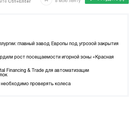
в мою ленту
мите
Ctrl+Enter
ллургии: главный завод Европы под угрозой закрытия
ердили рост посещаемости игорной зоны «Красная
tal Financing & Trade для автоматизации
лок
да необходимо проверять колеса