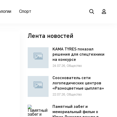
ологии
Спорт
Лента новостей
KAMA TYRES показал
решения для спецтехники
на конкурсе
механизаторов
24.07.26, Общество
Сооснователь сети
логопедических центров
«Разноцветные цыплята»
Елена Мельникова
22.07.26, Общество
рассказала гостям VK Fest
о важности семейной
Памятный забег и
коммуникации для
мемориальный фильм о
развития речи ребенка
Юрии Лужкове вошли в