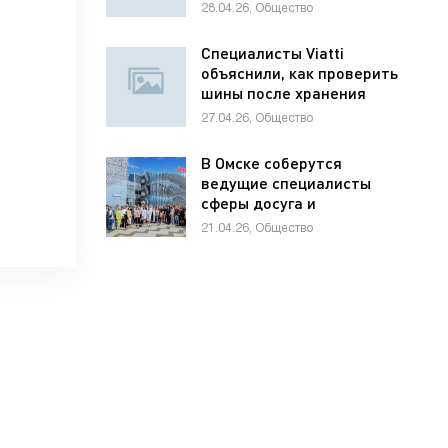
школьников по
28.04.26, Общество
предпринимательству
Специалисты Viatti
объяснили, как проверить
шины после хранения
27.04.26, Общество
В Омске соберутся
ведущие специалисты
сферы досуга и
развлечений России и
21.04.26, Общество
стран СНГ