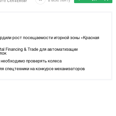
в мою ленту
мите
Ctrl+Enter
ердили рост посещаемости игорной зоны «Красная
tal Financing & Trade для автоматизации
лок
да необходимо проверять колеса
я спецтехники на конкурсе механизаторов