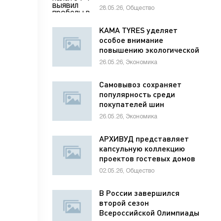
раненым детям
28.05.26, Общество
KAMA TYRES уделяет
особое внимание
повышению экологической
ответственности
26.05.26, Экономика
предприятий
Самовывоз сохраняет
популярность среди
покупателей шин
26.05.26, Экономика
АРХИВУД представляет
капсульную коллекцию
проектов гостевых домов
для отелей
02.05.26, Общество
В России завершился
второй сезон
Всероссийской Олимпиады