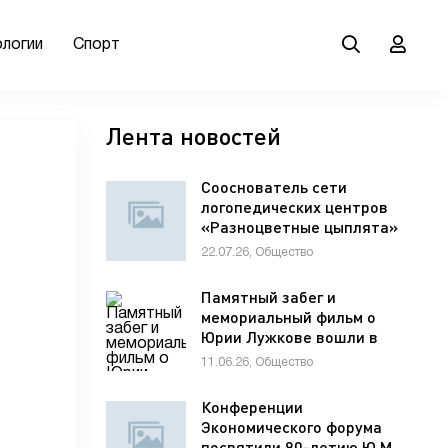
ологии
Спорт
Лента новостей
Сооснователь сети
логопедических центров
«Разноцветные цыплята»
Елена Мельникова
22.07.26, Общество
рассказала гостям VK Fest
о важности семейной
Памятный забег и
коммуникации для
мемориальный фильм о
развития речи ребенка
Юрии Лужкове вошли в
программу фестиваля
11.06.26, Общество
«ХИМФЕСТ»
Конференции
Экономического форума
посвятили 90-летию Ю.М.