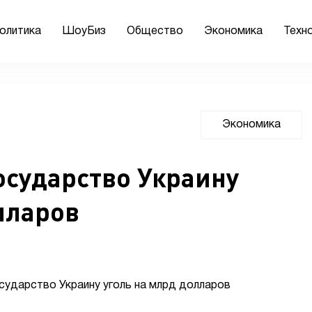
олитика
ШоуБиз
Общество
Экономика
Техн
Экономика
осударство Украину
лларов