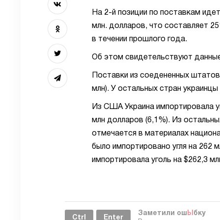
На 2-й позиции по поставкам иде
млн. долларов, что составляет 2
в течении прошлого года.
Об этом свидетельствуют данные
Поставки из соедененных штатов 
млн). У остальных стран украинцы 
Из США Украина импортировала уго
млн долларов (6,1%). Из остальны
отмечается в материалах национ
было импортировано угля на 262 м
импортировала уголь на $262,3 мл
Заметили ош
Ы
бку
Ctrl
Enter