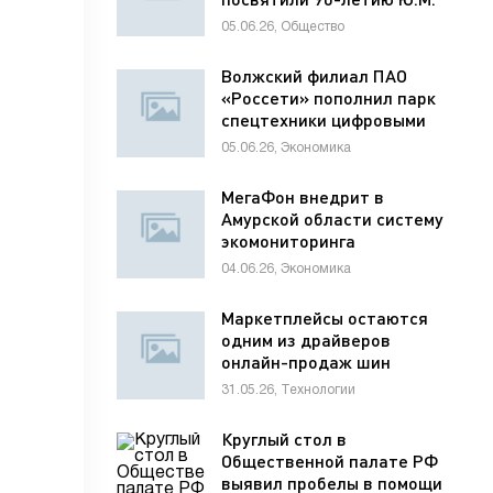
Лужкова
05.06.26, Общество
Волжский филиал ПАО
«Россети» пополнил парк
спецтехники цифровыми
диагностическими
05.06.26, Экономика
комплексами
МегаФон внедрит в
Амурской области систему
экомониторинга
04.06.26, Экономика
Маркетплейсы остаются
одним из драйверов
онлайн-продаж шин
31.05.26, Технологии
Круглый стол в
Общественной палате РФ
выявил пробелы в помощи