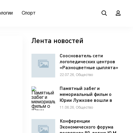
ологии
Спорт
Лента новостей
Сооснователь сети
логопедических центров
«Разноцветные цыплята»
Елена Мельникова
22.07.26, Общество
рассказала гостям VK Fest
о важности семейной
Памятный забег и
коммуникации для
мемориальный фильм о
развития речи ребенка
Юрии Лужкове вошли в
программу фестиваля
11.06.26, Общество
«ХИМФЕСТ»
Конференции
Экономического форума
посвятили 90-летию Ю.М.