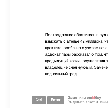
Пострадавшие обратились в суд с
взыскать с ателье 42 миллиона, 
практике, особенно с учетом нач
адвокат пары рассказал о том, чт
предыдущий хозяин осуществил з
владелец не счел нужным. Заменен
под сильный град.
Заметили ош
Ы
бку
Ctrl
Enter
Выделите текст и наж