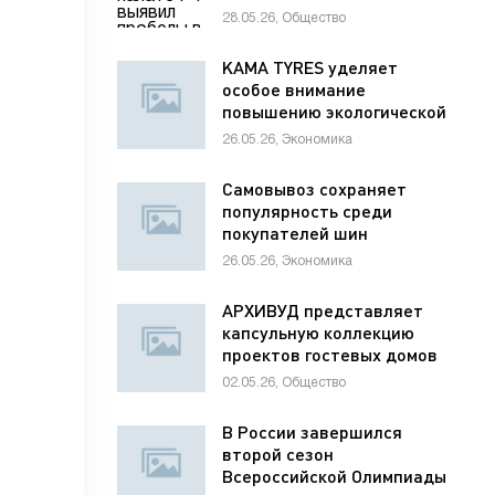
раненым детям
28.05.26, Общество
KAMA TYRES уделяет
особое внимание
повышению экологической
ответственности
26.05.26, Экономика
предприятий
Самовывоз сохраняет
популярность среди
покупателей шин
26.05.26, Экономика
АРХИВУД представляет
капсульную коллекцию
проектов гостевых домов
для отелей
02.05.26, Общество
В России завершился
второй сезон
Всероссийской Олимпиады