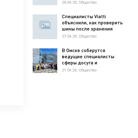
школьников по
28.04.26, Общество
предпринимательству
Специалисты Viatti
объяснили, как проверить
шины после хранения
27.04.26, Общество
В Омске соберутся
ведущие специалисты
сферы досуга и
развлечений России и
21.04.26, Общество
стран СНГ