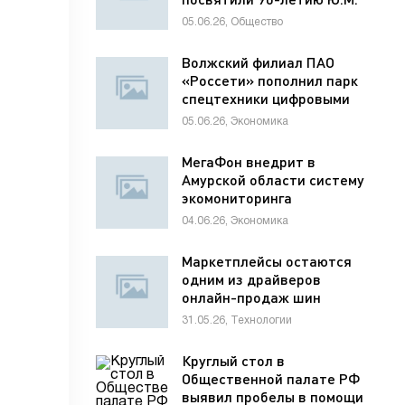
Лужкова
05.06.26, Общество
Волжский филиал ПАО
«Россети» пополнил парк
спецтехники цифровыми
диагностическими
05.06.26, Экономика
комплексами
МегаФон внедрит в
Амурской области систему
экомониторинга
04.06.26, Экономика
Маркетплейсы остаются
одним из драйверов
онлайн-продаж шин
31.05.26, Технологии
Круглый стол в
Общественной палате РФ
выявил пробелы в помощи