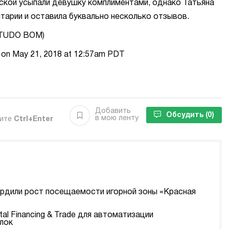
ской усыпали девушку комплиментами, однако Татьяна
арии и оставила буквально несколько отзывов.
 (TUDO BOM)
_ on May 21, 2018 at 12:57am PDT
Добавить
Обсудить
(0)
в мою ленту
мите
Ctrl+Enter
ердили рост посещаемости игорной зоны «Красная
tal Financing & Trade для автоматизации
лок