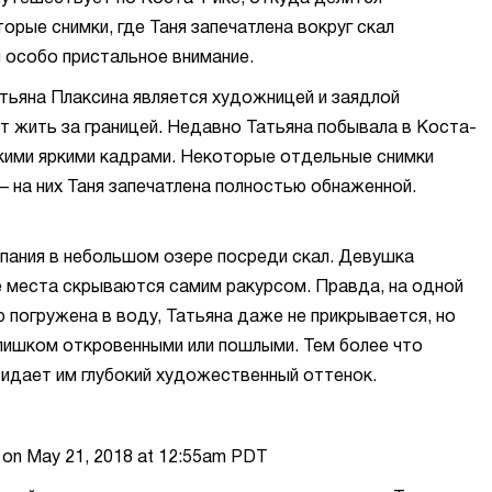
рые снимки, где Таня запечатлена вокруг скал
 особо пристальное внимание.
тьяна Плаксина является художницей и заядлой
т жить за границей. Недавно Татьяна побывала в Коста-
кими яркими кадрами. Некоторые отдельные снимки
– на них Таня запечатлена полностью обнаженной.
упания в небольшом озере посреди скал. Девушка
ые места скрываются самим ракурсом. Правда, на одной
 погружена в воду, Татьяна даже не прикрывается, но
слишком откровенными или пошлыми. Тем более что
идает им глубокий художественный оттенок.
_ on May 21, 2018 at 12:55am PDT