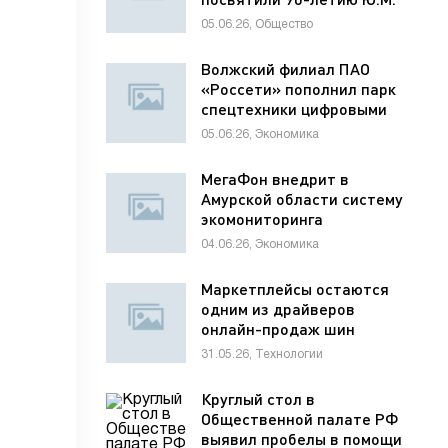
Лужкова
05.06.26, Общество
Волжский филиал ПАО
«Россети» пополнил парк
спецтехники цифровыми
диагностическими
05.06.26, Экономика
комплексами
МегаФон внедрит в
Амурской области систему
экомониторинга
04.06.26, Экономика
Маркетплейсы остаются
одним из драйверов
онлайн-продаж шин
31.05.26, Технологии
Круглый стол в
Общественной палате РФ
выявил пробелы в помощи