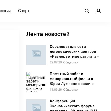
ологии
Спорт
Лента новостей
Сооснователь сети
логопедических центров
«Разноцветные цыплята»
Елена Мельникова
22.07.26, Общество
рассказала гостям VK Fest
о важности семейной
Памятный забег и
коммуникации для
мемориальный фильм о
развития речи ребенка
Юрии Лужкове вошли в
программу фестиваля
11.06.26, Общество
«ХИМФЕСТ»
Конференции
Экономического форума
посвятили 90-летию Ю.М.