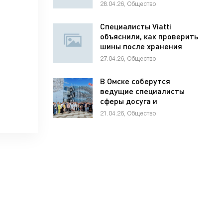
школьников по
28.04.26, Общество
предпринимательству
Специалисты Viatti
объяснили, как проверить
шины после хранения
27.04.26, Общество
В Омске соберутся
ведущие специалисты
сферы досуга и
развлечений России и
21.04.26, Общество
стран СНГ