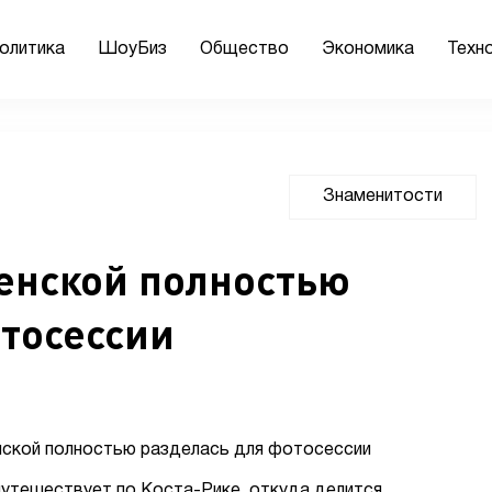
олитика
ШоуБиз
Общество
Экономика
Техн
Знаменитости
енской полностью
отосессии
путешествует по Коста-Рике, откуда делится