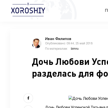
П
Иван Филипов
Опубликовано: 09:44, 25 май 2018
По материалам:
bimru
Дочь Любови Усп
разделась для ф
Дочь Любови Успенской Татьяна 