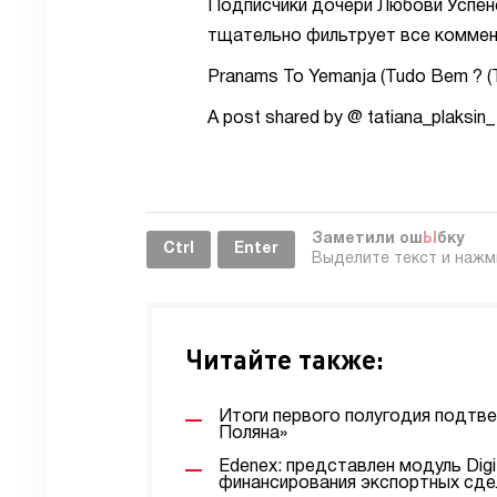
Подписчики дочери Любови Успен
тщательно фильтрует все коммент
Pranams To Yemanja (Tudo Bem ?
A post shared by @ tatiana_plaksin
Заметили ош
Ы
бку
Ctrl
Enter
Выделите текст и наж
Читайте также:
Итоги первого полугодия подтв
Поляна»
Edenex: представлен модуль Digi
финансирования экспортных сде