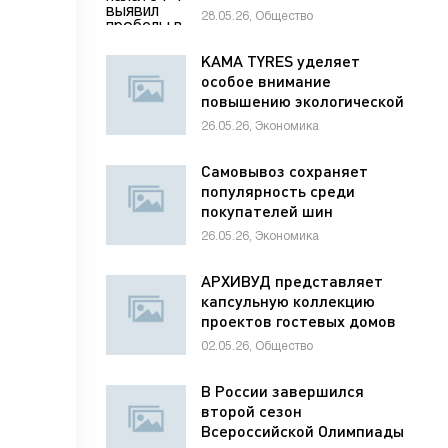
раненым детям
28.05.26, Общество
KAMA TYRES уделяет
особое внимание
повышению экологической
ответственности
26.05.26, Экономика
предприятий
Самовывоз сохраняет
популярность среди
покупателей шин
26.05.26, Экономика
АРХИВУД представляет
капсульную коллекцию
проектов гостевых домов
для отелей
02.05.26, Общество
В России завершился
второй сезон
Всероссийской Олимпиады