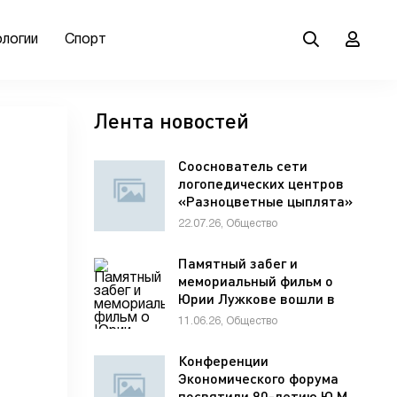
ологии
Спорт
Лента новостей
Сооснователь сети
логопедических центров
«Разноцветные цыплята»
Елена Мельникова
22.07.26, Общество
рассказала гостям VK Fest
о важности семейной
Памятный забег и
коммуникации для
мемориальный фильм о
развития речи ребенка
Юрии Лужкове вошли в
программу фестиваля
11.06.26, Общество
«ХИМФЕСТ»
Конференции
Экономического форума
посвятили 90-летию Ю.М.