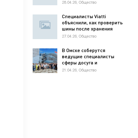
школьников по
28.04.26, Общество
предпринимательству
Специалисты Viatti
объяснили, как проверить
шины после хранения
27.04.26, Общество
В Омске соберутся
ведущие специалисты
сферы досуга и
развлечений России и
21.04.26, Общество
стран СНГ