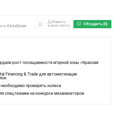
Добавить
Обсудить
(0)
в мою ленту
мите
Ctrl+Enter
ердили рост посещаемости игорной зоны «Красная
tal Financing & Trade для автоматизации
лок
да необходимо проверять колеса
я спецтехники на конкурсе механизаторов