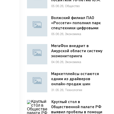
Лужкова
05.06.26, Общество
Волжский филиал ПАО
«Россети» пополнил парк
спецтехники цифровыми
диагностическими
05.06.26, Экономика
комплексами
МегаФон внедрит в
Амурской области систему
экомониторинга
04.06.26, Экономика
Маркетплейсы остаются
одним из драйверов
онлайн-продаж шин
31.05.26, Технологии
Круглый стол в
Общественной палате РФ
выявил пробелы в помощи