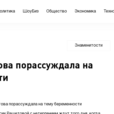
олитика
ШоуБиз
Общество
Экономика
Техн
Знаменитости
ова порассуждала на
ти
сии Решетовой с нетерпением ждут того дня, когда