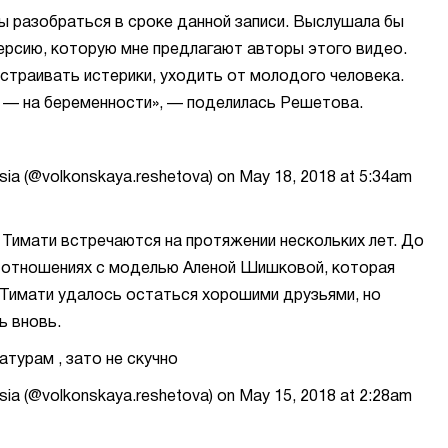
бы разобраться в сроке данной записи. Выслушала бы
версию, которую мне предлагают авторы этого видео.
устраивать истерики, уходить от молодого человека.
м — на беременности», — поделилась Решетова.
sia (@volkonskaya.reshetova) on May 18, 2018 at 5:34am
Тимати встречаются на протяжении нескольких лет. До
в отношениях с моделью Аленой Шишковой, которая
и Тимати удалось остаться хорошими друзьями, но
ь вновь.
турам , зато не скучно
sia (@volkonskaya.reshetova) on May 15, 2018 at 2:28am