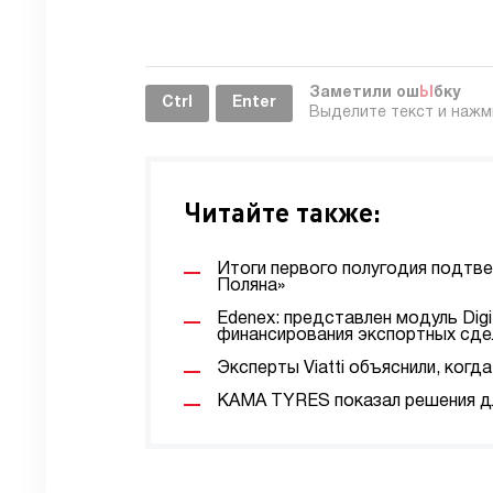
Заметили ош
Ы
бку
Ctrl
Enter
Выделите текст и наж
Читайте также:
Итоги первого полугодия подтв
Поляна»
Edenex: представлен модуль Digi
финансирования экспортных сде
Эксперты Viatti объяснили, ког
KAMA TYRES показал решения дл