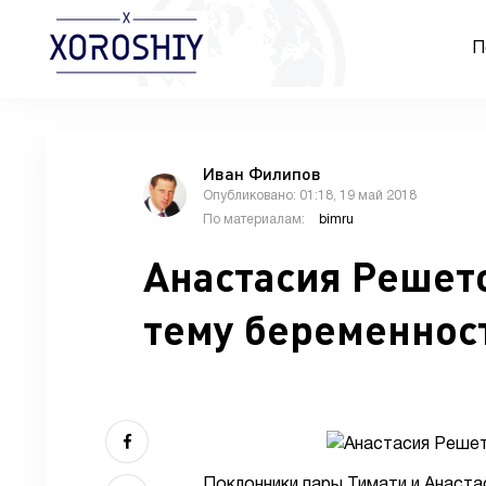
П
Иван Филипов
Опубликовано: 01:18, 19 май 2018
По материалам:
bimru
Анастасия Решет
тему беременнос
Поклонники пары Тимати и Анаста