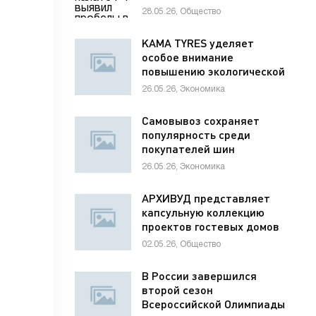
раненым детям
28.05.26, Общество
KAMA TYRES уделяет
особое внимание
повышению экологической
ответственности
26.05.26, Экономика
предприятий
Самовывоз сохраняет
популярность среди
покупателей шин
26.05.26, Экономика
АРХИВУД представляет
капсульную коллекцию
проектов гостевых домов
для отелей
02.05.26, Общество
В России завершился
второй сезон
Всероссийской Олимпиады