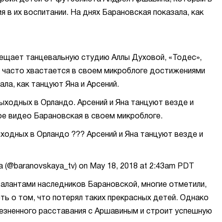
я в их воспитании. На днях Барановская показала, как
сещает танцевальную студию Аллы Духовой, «Тодес»,
я часто хвастается в своем микроблоге достижениями
ала, как танцуют Яна и Арсений.
ыходных в Орландо. Арсений и Яна танцуют везде и
ое видео Барановская в своем микроблоге.
ходных в Орландо ??? Арсений и Яна танцуют везде и
ya (@baranovskaya_tv) on May 18, 2018 at 2:43am PDT
алантами наследников Барановской, многие отметили,
ь о том, что потерял таких прекрасных детей. Однако
езненного расставания с Аршавиным и строит успешную