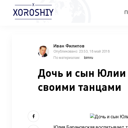
П
Иван Филипов
Опубликовано: 23:53, 18 май 2018
По материалам:
bimru
Дочь и сын Юлии
своими танцами
Юлия Барановская воспитывает т