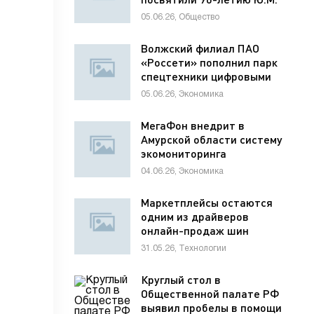
Лужкова
05.06.26, Общество
Волжский филиал ПАО
«Россети» пополнил парк
спецтехники цифровыми
диагностическими
05.06.26, Экономика
комплексами
МегаФон внедрит в
Амурской области систему
экомониторинга
04.06.26, Экономика
Маркетплейсы остаются
одним из драйверов
онлайн-продаж шин
31.05.26, Технологии
Круглый стол в
Общественной палате РФ
выявил пробелы в помощи