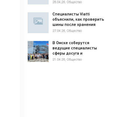
школьников по
28.04.26, Общество
предпринимательству
Специалисты Viatti
объяснили, как проверить
шины после хранения
27.04.26, Общество
В Омске соберутся
ведущие специалисты
сферы досуга и
развлечений России и
21.04.26, Общество
стран СНГ