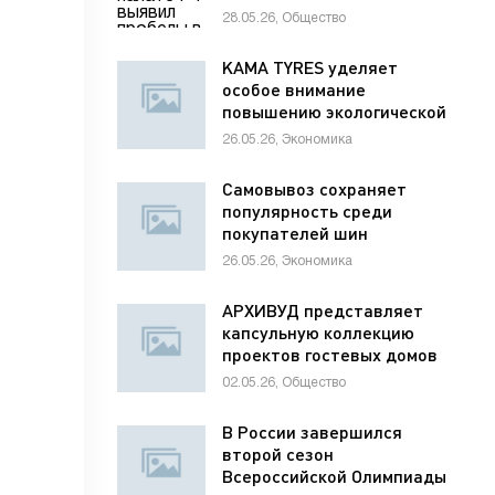
раненым детям
28.05.26, Общество
KAMA TYRES уделяет
особое внимание
повышению экологической
ответственности
26.05.26, Экономика
предприятий
Самовывоз сохраняет
популярность среди
покупателей шин
26.05.26, Экономика
АРХИВУД представляет
капсульную коллекцию
проектов гостевых домов
для отелей
02.05.26, Общество
В России завершился
второй сезон
Всероссийской Олимпиады