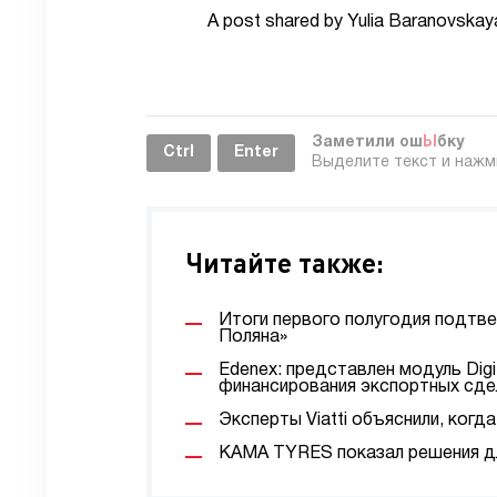
A post shared by Yulia Baranovska
Заметили ош
Ы
бку
Ctrl
Enter
Выделите текст и наж
Читайте также:
Итоги первого полугодия подтв
Поляна»
Edenex: представлен модуль Digi
финансирования экспортных сде
Эксперты Viatti объяснили, ког
KAMA TYRES показал решения дл