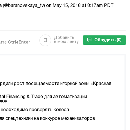
ya (@baranovskaya_tv) on May 15, 2018 at 8:17am PDT
Добавить
Обсудить
(0)
в мою ленту
мите
Ctrl+Enter
ердили рост посещаемости игорной зоны «Красная
tal Financing & Trade для автоматизации
лок
да необходимо проверять колеса
я спецтехники на конкурсе механизаторов