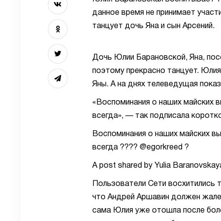
данное время не принимает участи
танцует дочь Яна и сын Арсений.
Дочь Юлии Барановской, Яна, по
поэтому прекрасно танцует. Юли
Яны. А на днях телеведущая показ
«Воспоминания о наших майских в
всегда», — так подписала коротк
Воспоминания о наших майских вы
всегда ???? @egorkreed ?
A post shared by Yulia Baranovska
Пользователи Сети восхитились т
что Андрей Аршавин должен жалет
сама Юлия уже отошла после бол