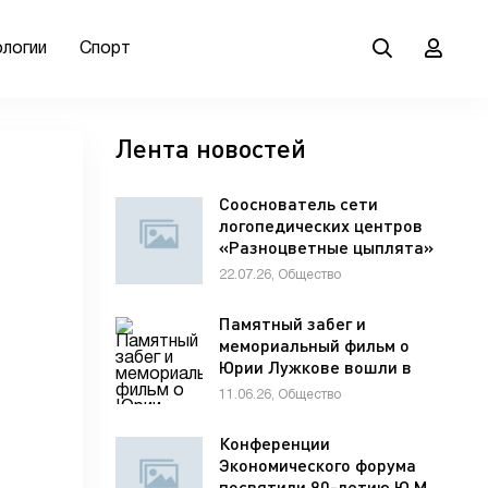
ологии
Спорт
Лента новостей
Сооснователь сети
логопедических центров
«Разноцветные цыплята»
Елена Мельникова
22.07.26, Общество
рассказала гостям VK Fest
о важности семейной
Памятный забег и
коммуникации для
мемориальный фильм о
развития речи ребенка
Юрии Лужкове вошли в
программу фестиваля
11.06.26, Общество
«ХИМФЕСТ»
Конференции
Экономического форума
посвятили 90-летию Ю.М.