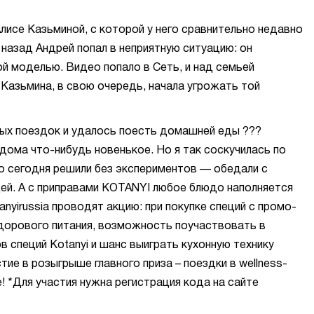
лисе Казьминой, с которой у него сравнительно недавно
назад Андрей попал в неприятную ситуацию: он
й моделью. Видео попало в Сеть, и над семьей
 Казьмина, в свою очередь, начала угрожать той
мых поездок и удалось поесть домашней еды ???
ома что-нибудь новенькое. Но я так соскучилась по
о сегодня решили без экспериментов — обедали с
ей. А с приправами KOTANYI любое блюдо наполняется
nyirussia проводят акцию: при покупке специй с промо-
здорового питания, возможность поучаствовать в
специй Kotanyi и шанс выиграть кухонную технику
тие в розыгрыше главного приза – поездки в wellness-
! *Для участия нужна регистрация кода на сайте