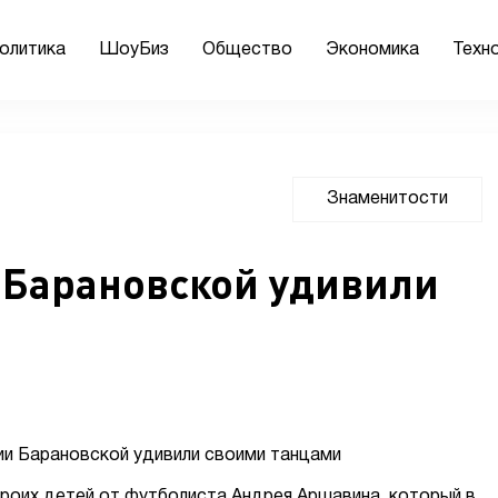
олитика
ШоуБиз
Общество
Экономика
Техн
Знаменитости
 Барановской удивили
роих детей от футболиста Андрея Аршавина, который в