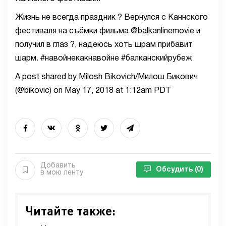
Жизнь не всегда праздник ? Вернулся с Каннского
фестиваля на съёмки фильма @balkanlinemovie и
получил в глаз ?, надеюсь хоть шрам прибавит
шарм. #навойнекакнавойне #балканскийрубеж
A post shared by Milosh Bikovich/Милош Бикович
(@bikovic) on May 17, 2018 at 1:12am PDT
Добавить
Обсудить
(0)
в мою ленту
Читайте также: