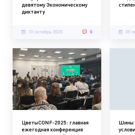
девятому Экономическому
стипе
диктанту
10 октябрь 2025
0
06 о
ЦветыCONF-2025: главная
Шины 
ежегодная конференция
услов