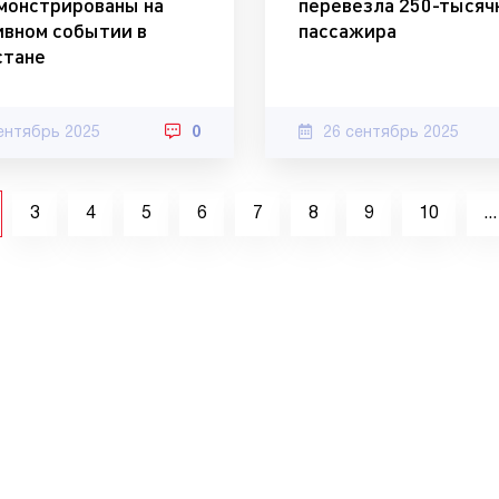
монстрированы на
перевезла 250-тысяч
ивном событии в
пассажира
стане
ентябрь 2025
0
26 сентябрь 2025
3
4
5
6
7
8
9
10
...