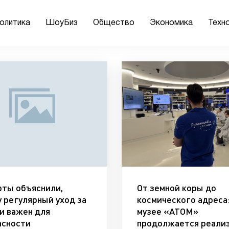
олитика
ШоуБиз
Общество
Экономика
Техн
рты объяснили,
От земной коры до
 регулярный уход за
космического адреса:
и важен для
музее «АТОМ»
асности
продолжается реали