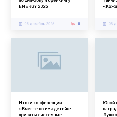
по хип-хопу и брейкингу
тенни
ENERGY 2025
«Кожа
06 декабрь 2025
0
05 д
Итоги конференции
Юной 
«Вместе во имя детей»:
награ
приняты системные
Лужко