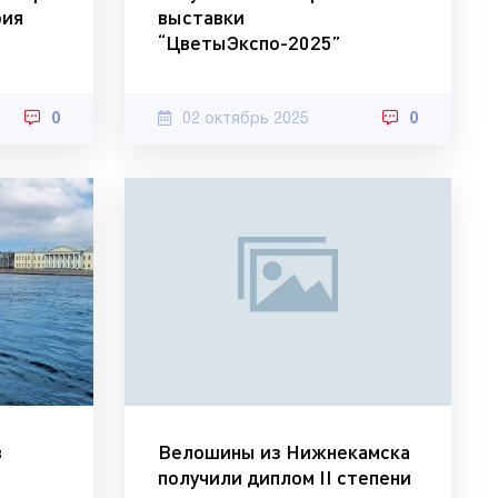
рия
выставки
“ЦветыЭкспо-2025”
0
02 октябрь 2025
0
в
Велошины из Нижнекамска
получили диплом II степени