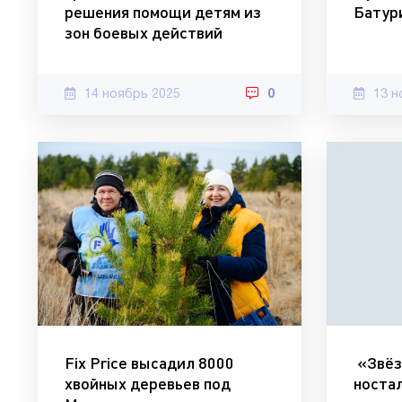
решения помощи детям из
Батур
зон боевых действий
14 ноябрь 2025
0
13 н
Fix Price высадил 8000
«Звёз
хвойных деревьев под
ностал