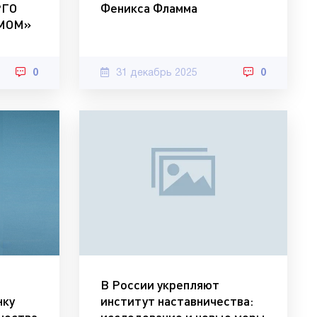
РГО
Феникса Фламма
ОМОМ»
0
31 декабрь 2025
0
В России укрепляют
нку
институт наставничества: