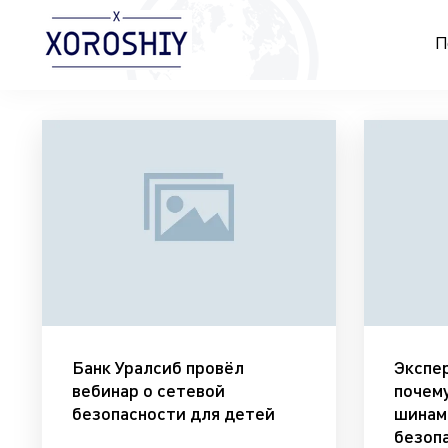
П
Банк Уралсиб провёл
Экспе
вебинар о сетевой
почему
безопасности для детей
шинам
безоп