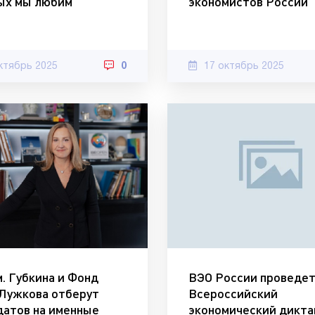
ых мы любим
экономистов России
ктябрь 2025
0
17 октябрь 2025
. Губкина и Фонд
ВЭО России проведе
Лужкова отберут
Всероссийский
датов на именные
экономический дикта