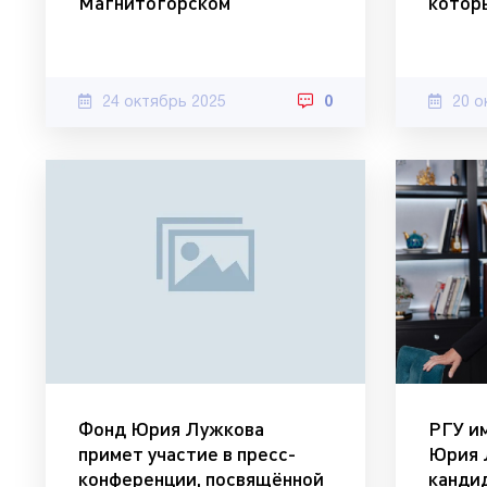
Магнитогорском
котор
24 октябрь 2025
0
20 о
Фонд Юрия Лужкова
РГУ им
примет участие в пресс-
Юрия 
конференции, посвящённой
канди