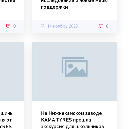
чества
исследование и новые меры
поддержки
0
14 ноябрь 2025
0
ь шины
На Нижнекамском заводе
сняют
KAMA TYRES прошла
TYRES
экскурсия для школьников