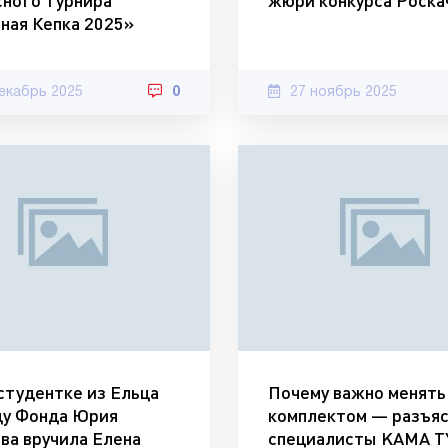
сного турнира
жюри конкурса Роска
ная Кепка 2025»
екабрь 2025
0
27 ноябрь 2025
студентке из Ельца
Почему важно менят
ду Фонда Юрия
комплектом — разъя
ва вручила Елена
специалисты KAMA 